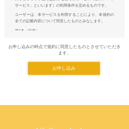
サービス」といいます）の利用条件を定めるものです。
ユーザーは、本サービスを利用することにより、本規約の
全ての記載内容について同意したものとみなします。
第1条（定義）
本規約において、次のとおり用語を定義します。
( 1 ) 「ユーザー」
お申し込みの時点で規約に同意したものとさせていただき
本サービスを利用するため、利用登録を申請し、第２条に
ます。
より、登録が完了した者。
( 2 ) 「コンテンツ」
画像、テキスト、動画等本サービスの提供にあたり掲載す
る情報。
( 3 ) 「本サイト」
当社が運営するサイト
( 4 ) 「オンラインサロン」
当社が管理・運営する「本サイト」上に設置されたオンラ
イン上のコミュニティ、若しくはFacebookが運営するイン
ターネット上のサービス「Facebook」における「Faceboo
kグループ」機能を用いて当社が設置する、登録制のオン
ライン上のコミュニティ。また、専用instagramアカウント