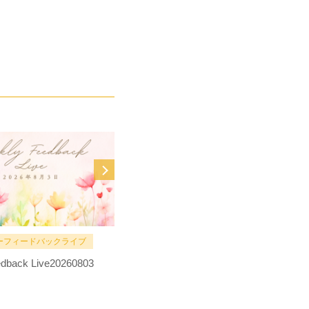
ーフィードバックライブ
MOVIE
dback Live20260803
全編【手帳術】大公開！上辺だけの
目標設定じゃないあなたの人生のた
めの手帳術・立案術！