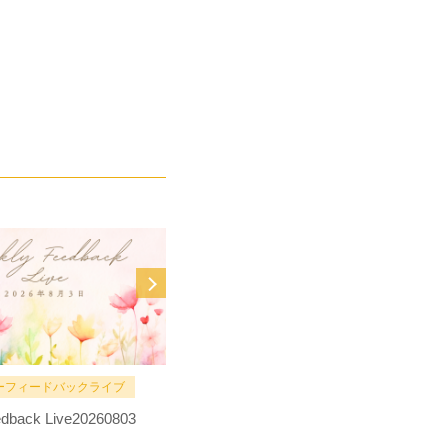
ーフィードバックライブ
MOVIE
dback Live20260803
全編【手帳術】大公開！上辺だけの
目標設定じゃないあなたの人生のた