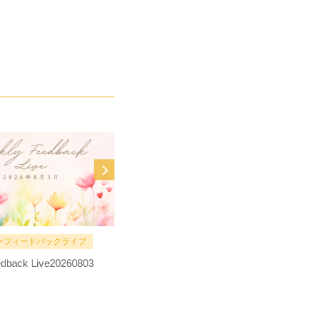
ーフィードバックライブ
MOVIE
dback Live20260803
全編【手帳術】大公開！上辺だけの
目標設定じゃないあなたの人生のた
めの手帳術・立案術！