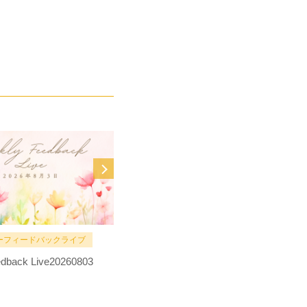
ーフィードバックライブ
MOVIE
dback Live20260803
全編【手帳術】大公開！上辺だけの
目標設定じゃないあなたの人生のた
めの手帳術・立案術！